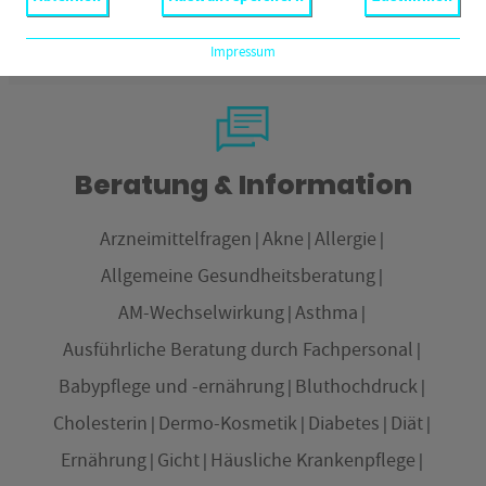
Impressum
Beratung & Information
Arzneimittelfragen
Akne
Allergie
Allgemeine Gesundheitsberatung
AM-Wechselwirkung
Asthma
Ausführliche Beratung durch Fachpersonal
Babypflege und -ernährung
Bluthochdruck
Cholesterin
Dermo-Kosmetik
Diabetes
Diät
Ernährung
Gicht
Häusliche Krankenpflege