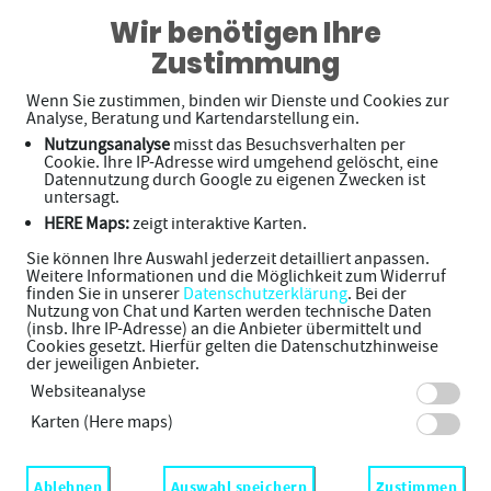
Boxberg-Apotheke
Wir benötigen Ihre
Zustimmung
Wenn Sie zustimmen, binden wir Dienste und Cookies zur
Unsere
Analyse, Beratung und Kartendarstellung ein.
Nutzungsanalyse
misst das Besuchsverhalten per
Serviceleistungen
Cookie. Ihre IP-Adresse wird umgehend gelöscht, eine
Datennutzung durch Google zu eigenen Zwecken ist
untersagt.
HERE Maps:
zeigt interaktive Karten.
Wir sprechen
Arabisch
,
Deutsch
,
Englisch
,
Französisch
Sie können Ihre Auswahl jederzeit detailliert anpassen.
und
Italienisch
.
Weitere Informationen und die Möglichkeit zum Widerruf
finden Sie in unserer
Datenschutzerklärung
. Bei der
Nutzung von Chat und Karten werden technische Daten
(insb. Ihre IP-Adresse) an die Anbieter übermittelt und
Cookies gesetzt. Hierfür gelten die Datenschutzhinweise
der jeweiligen Anbieter.
Websiteanalyse
Schwerpunkte
Karten (Here maps)
Pari Service Apotheke
Ablehnen
Auswahl speichern
Zustimmen